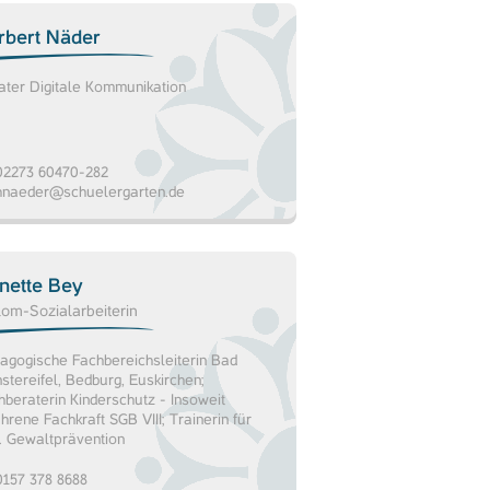
rbert Näder
ater Digitale Kommunikation
2273 60470-282
hnaeder@schuelergarten.de
nette Bey
lom-Sozialarbeiterin
agogische Fachbereichsleiterin Bad
stereifel, Bedburg, Euskirchen;
hberaterin Kinderschutz - Insoweit
hrene Fachkraft SGB VIII; Trainerin für
. Gewaltprävention
157 378 8688