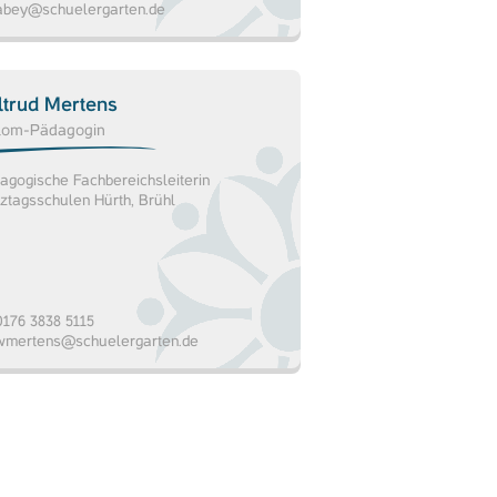
abey@schuelergarten.de
ltrud Mertens
lom-Pädagogin
agogische Fachbereichsleiterin
ztagsschulen Hürth, Brühl
176 3838 5115
wmertens@schuelergarten.de