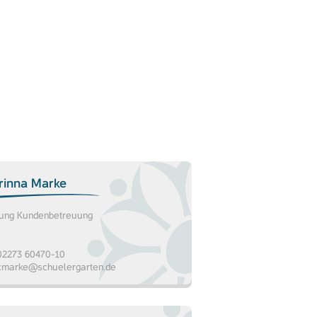
rinna Marke
tung Kundenbetreuung
2273 60470-10
cmarke@schuelergarten.de