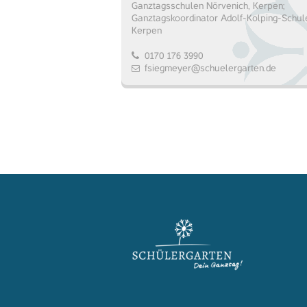
Ganztagsschulen Nörvenich, Kerpen;
Ganztagskoordinator Adolf-Kolping-Schul
Kerpen
0170 176 3990
fsiegmeyer@schuelergarten.de