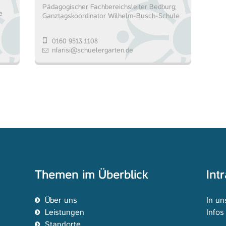
Pädagogischer Fachbereichsleiter Bedburg;
e
Ganztagskoordinator Wilhelm-Busch-Schule
0160 9513 1108
nfarisi@schuelergarten.de
Themen im Überblick
Int
Über uns
In un
Leistungen
Info
Standorte