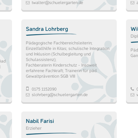
twalter@schuelergarten.de
Sandra Lohrberg
Wi
Dip
Pädagogische Fachbereichsleiterin;
Einzelfallhilfe in Kitas; schulische Integration
Päd
und Inklusion (Schulbegleitung und
Gan
Schulassistenz);
Bad
Fachberaterin Kinderschutz - Insoweit
t
erfahrene Fachkraft; Trainerin für päd.
Gewaltprävention SGB VIII
0175 1152090
0
slohrberg@schuelergarten.de
Nabil Farisi
Erzieher