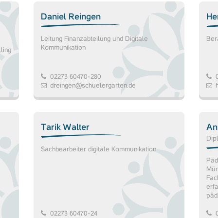
Daniel Reingen
He
Leitung Finanzabteilung und Digitale
Ber
Kommunikation
ling
02273 60470-280
0
dreingen@schuelergarten.de
Tarik Walter
An
Dip
Sachbearbeiter digitale Kommunikation
Päd
Mün
Fac
erfa
päd
02273 60470-24
0